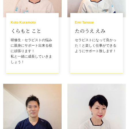
Koto Kuramoto
Emi Tanoue
くらもと こと
たのうえ えみ
研修生・セラピストの悩み
セラピストになって良かっ
に親身にサポート出来る様
た！と楽しく仕事ができる
に頑張ります！
ようにサポート致します！
私と一緒に成長していきま
しょう！