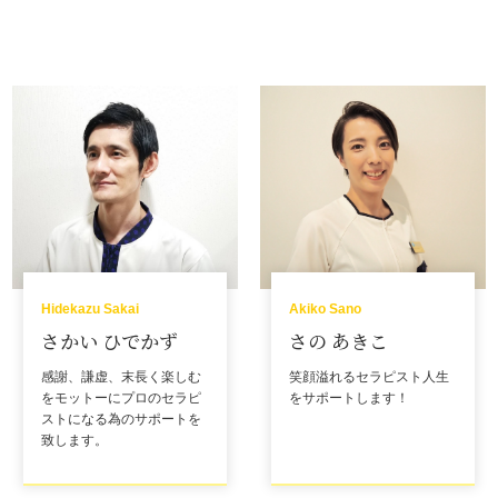
Hidekazu Sakai
Akiko Sano
さかい ひでかず
さの あきこ
感謝、謙虚、末長く楽しむ
笑顔溢れるセラピスト人生
をモットーにプロのセラピ
をサポートします！
ストになる為のサポートを
致します。