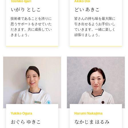
Toshiko Igari
Akiko Doi
いがり としこ
どい あきこ
技術者であることを誇りに
皆さんの持ち味を最大限に
思うサポートをさせていた
引き出せるようお手伝いし
だきます。共に成長してい
ていきます。一緒に楽しく
きましょう。
頑張りましょう。
Yukiko Ogura
Harumi Nakajima
おぐら ゆきこ
なかじま はるみ