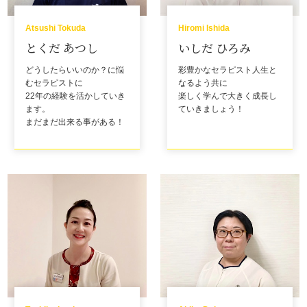
Atsushi Tokuda
Hiromi Ishida
とくだ あつし
いしだ ひろみ
どうしたらいいのか？に悩
彩豊かなセラピスト人生と
むセラピストに
なるよう共に
22年の経験を活かしていき
楽しく学んで大きく成長し
ます。
ていきましょう！
まだまだ出来る事がある！