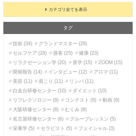
カテゴリ全てを表示
タグ
技術 (34)
グランドマスター (29)
セルフケア (28)
接客 (25)
健康 (23)
リラクゼーション学 (20)
座学 (15)
ZOOM (15)
開催報告 (14)
インタビュー (12)
アロマ (11)
美容 (11)
肩こり (11)
リンパ (11)
白金台研修センター (10)
ダイエット (10)
リフレクソロジー (9)
コンテスト (9)
動画 (9)
大阪研修センター (8)
むくみ (8)
名古屋研修センター (6)
グループレッスン (5)
栄養学 (5)
セラピスト (5)
フェイシャル (3)