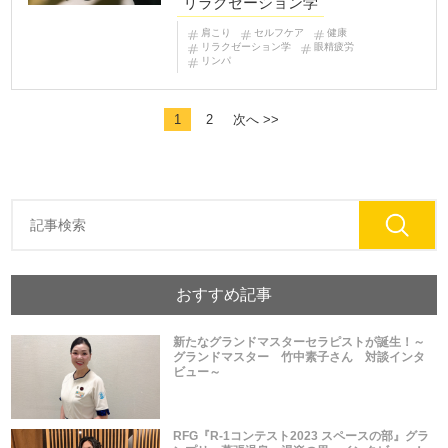
リラクゼーション学
肩こり
セルフケア
健康
リラクゼーション学
眼精疲労
リンパ
1
2
次へ >>
おすすめ記事
新たなグランドマスターセラピストが誕生！～
グランドマスター 竹中素子さん 対談インタ
ビュー～
RFG『R-1コンテスト2023 スペースの部』グラ