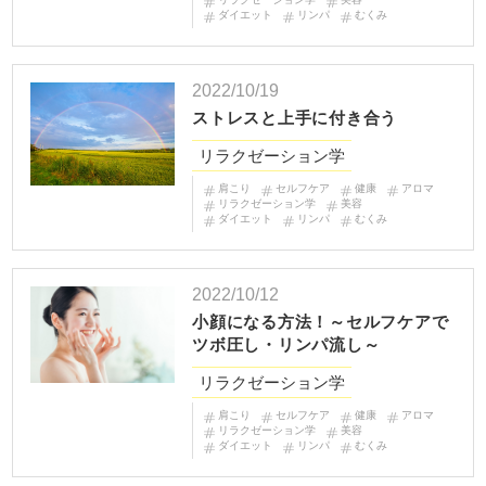
ダイエット
リンパ
むくみ
2022/10/19
ストレスと上手に付き合う
リラクゼーション学
肩こり
セルフケア
健康
アロマ
リラクゼーション学
美容
ダイエット
リンパ
むくみ
2022/10/12
小顔になる方法！～セルフケアで
ツボ圧し・リンパ流し～
リラクゼーション学
肩こり
セルフケア
健康
アロマ
リラクゼーション学
美容
ダイエット
リンパ
むくみ