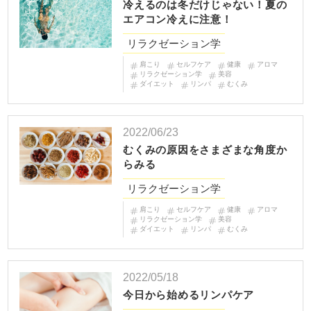
冷えるのは冬だけじゃない！夏の
エアコン冷えに注意！
リラクゼーション学
肩こり
セルフケア
健康
アロマ
リラクゼーション学
美容
ダイエット
リンパ
むくみ
2022/06/23
むくみの原因をさまざまな角度か
らみる
リラクゼーション学
肩こり
セルフケア
健康
アロマ
リラクゼーション学
美容
ダイエット
リンパ
むくみ
2022/05/18
今日から始めるリンパケア