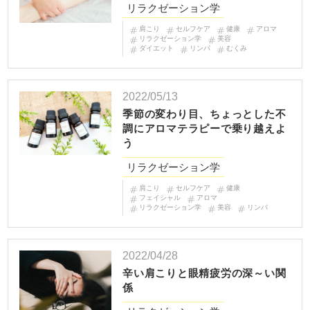
リラクゼーション学
肩こり
セルフケア
健康
アロマ
リラクゼーション学
美容
ダイエット
リンパ
むくみ
2022/05/13
季節の変わり目、ちょっとした不
調にアロマテラピーで乗り越えよ
う
リラクゼーション学
肩こり
セルフケア
健康
フェイシャル
アロマ
リラクゼーション学
美容
リンパ
2022/04/28
辛い肩こりと眼精疲労の深～い関
係