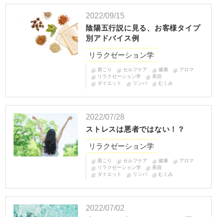
2022/09/15
陰陽五行説に見る、お客様タイプ
別アドバイス例
リラクゼーション学
肩こり
セルフケア
健康
アロマ
リラクゼーション学
美容
ダイエット
リンパ
むくみ
2022/07/28
ストレスは悪者ではない！？
リラクゼーション学
肩こり
セルフケア
健康
アロマ
リラクゼーション学
美容
ダイエット
リンパ
むくみ
2022/07/02