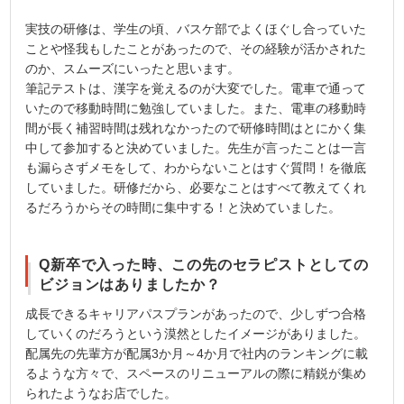
実技の研修は、学生の頃、バスケ部でよくほぐし合っていた
ことや怪我もしたことがあったので、その経験が活かされた
のか、スムーズにいったと思います。
筆記テストは、漢字を覚えるのが大変でした。電車で通って
いたので移動時間に勉強していました。また、電車の移動時
間が長く補習時間は残れなかったので研修時間はとにかく集
中して参加すると決めていました。先生が言ったことは一言
も漏らさずメモをして、わからないことはすぐ質問！を徹底
していました。研修だから、必要なことはすべて教えてくれ
るだろうからその時間に集中する！と決めていました。
Q新卒で入った時、この先のセラピストとしての
ビジョンはありましたか？
成長できるキャリアパスプランがあったので、少しずつ合格
していくのだろうという漠然としたイメージがありました。
配属先の先輩方が配属3か月～4か月で社内のランキングに載
るような方々で、スペースのリニューアルの際に精鋭が集め
られたようなお店でした。